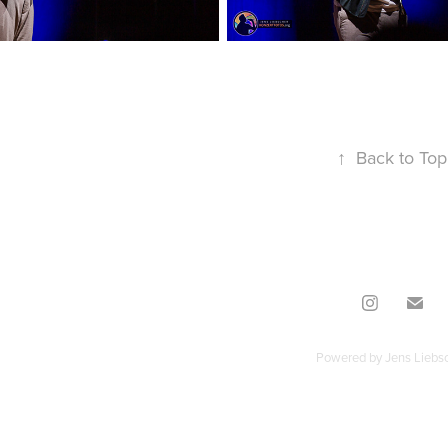
↑
Back to Top
Powered by
Jens Liebs