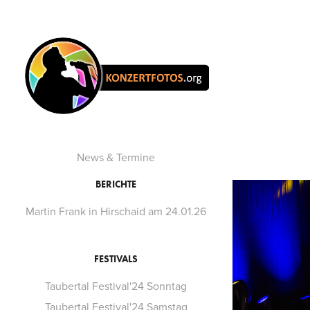
News & Termine
BERICHTE
Martin Frank in Hirschaid am 24.01.26
FESTIVALS
Taubertal Festival'24 Sonntag
Taubertal Festival'24 Samstag