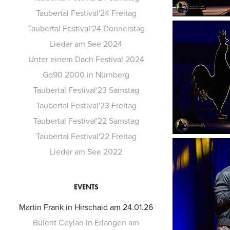
Taubertal Festival'24 Freitag
Taubertal Festival'24 Donnerstag
Lieder am See 2024
Unter einem Dach Festival 2024
Go90 2000 in Nürnberg
Taubertal Festival'23 Samstag
Taubertal Festival'23 Freitag
Taubertal Festival'22 Samstag
Taubertal Festival'22 Freitag
Lieder am See 2022
EVENTS
Martin Frank in Hirschaid am 24.01.26
Bülent Ceylan in Erlangen am