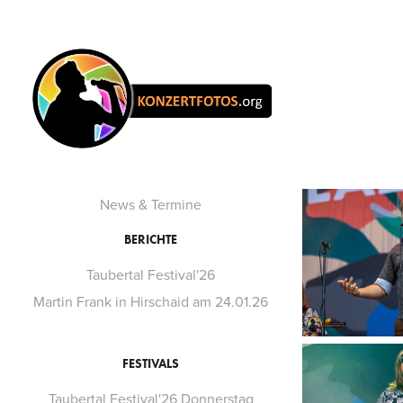
News & Termine
BERICHTE
Taubertal Festival'26
Martin Frank in Hirschaid am 24.01.26
FESTIVALS
Taubertal Festival'26 Donnerstag