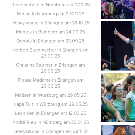
Revolverheld in Nürnberg am 07.11.25
Neeve in Nürnberg am 074.11.25
Heavysaurus in Erlangen am 26.10.25
Montez in Bamberg am 24.09.25
Donots in Erlangen am 23.09.25
Norbert Buchmacher in Erlangen am
23.09.25
Christina Stürmer in Erlangen am
26.06.25
Please Madame in Erlangen am
26.06.25
Madsen in Würzburg am 29.05.25
Kapa Tult in Würzburg am 29.05.25
Leoniden in Erlangen am 12.03.25
André Rieu in Nürnberg am 23.01.25
Heavysaurus in Erlangen am 28.11.24