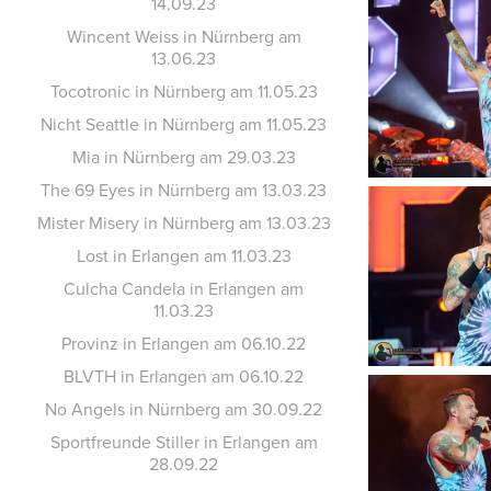
14.09.23
Wincent Weiss in Nürnberg am
13.06.23
Tocotronic in Nürnberg am 11.05.23
Nicht Seattle in Nürnberg am 11.05.23
Mia in Nürnberg am 29.03.23
The 69 Eyes in Nürnberg am 13.03.23
Mister Misery in Nürnberg am 13.03.23
Lost in Erlangen am 11.03.23
Culcha Candela in Erlangen am
11.03.23
Provinz in Erlangen am 06.10.22
BLVTH in Erlangen am 06.10.22
No Angels in Nürnberg am 30.09.22
Sportfreunde Stiller in Erlangen am
28.09.22